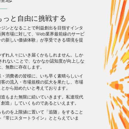
もっと自由に挑戦する
ンジンとなることで利益創出を目指すインタ
興市場に対して、Web業界最前線のサービ
その新しい価値体験」が享受できる環境を提
いずれ人々にいき届くかもしれません。しか
されないことで、なかなか認知度が向上しな
は、無数に存在します。
様・消費者の皆様に、いち早く素晴らしいイ
顧客の流入・市場規模の拡大を果たし、市場
ことから始めたいと考えております。
創造もまた無限に続いていきます。私達現代
「創造」していくものであるといえます。
るものを上限値に置いて「追随」をすること
を『常にスタートライン』ととらえていま