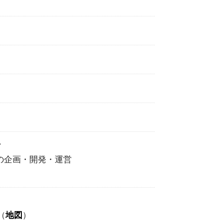
営
t」の企画・開発・運営
（
地図
）