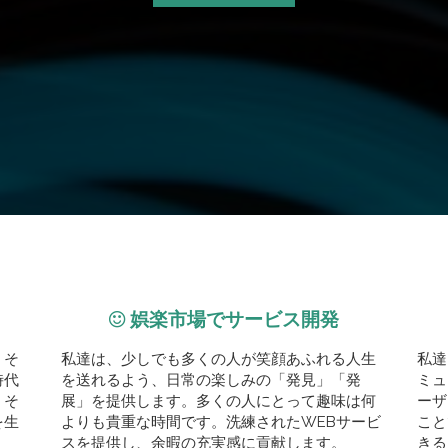
娯楽市場でサービス開発
、そ
私達は、少しでも多くの人が笑顔あふれる人生
私達
時代
を送れるよう、日常の楽しみの「発見」「発
ミュ
・そ
展」を提供します。多くの人にとって趣味は何
ーザ
を生
よりも貴重な時間です。洗練されたWEBサービ
こと
スを提供し、余暇の充実感に貢献します。
きる