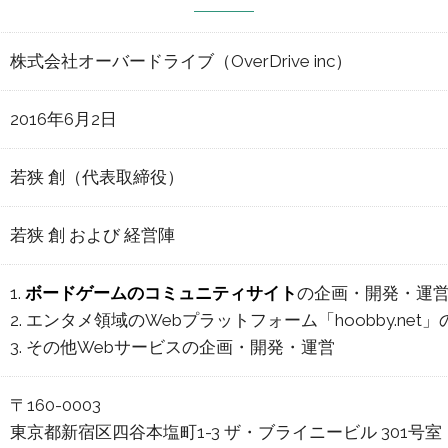
株式会社オーバードライブ（OverDrive inc）
2016年6月2日
若狭 創（代表取締役）
若狭 創 および 経営陣
1.
ボードゲームのコミュニティサイト
の企画・開発・運
2. エンタメ領域のWebプラットフォーム「hoobby.ne
3. その他Webサービスの企画・開発・運営
〒160-0003
東京都新宿区
四谷本塩町1-3 ザ・ブライニービル 301号室